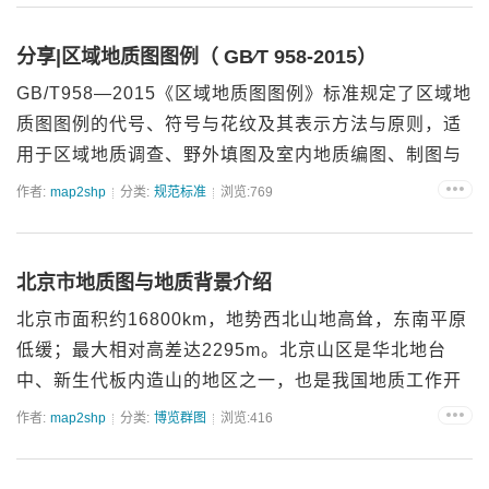
性岩、超基性岩、碱性岩、煌斑岩、碳...
分享|区域地质图图例（ GB∕T 958-2015）
GB/T958—2015《区域地质图图例》标准规定了区域地
质图图例的代号、符号与花纹及其表示方法与原则，适
用于区域地质调查、野外填图及室内地质编图、制图与
出版；编辑其他各类专题地质图件可参照执行。...
作者:
map2shp
分类:
规范标准
浏览:769
北京市地质图与地质背景介绍
北京市面积约16800km，地势西北山地高耸，东南平原
低缓；最大相对高差达2295m。北京山区是华北地台
中、新生代板内造山的地区之一，也是我国地质工作开
始最早的地方，素有中国地质工作“摇篮”之称。...
作者:
map2shp
分类:
博览群图
浏览:416