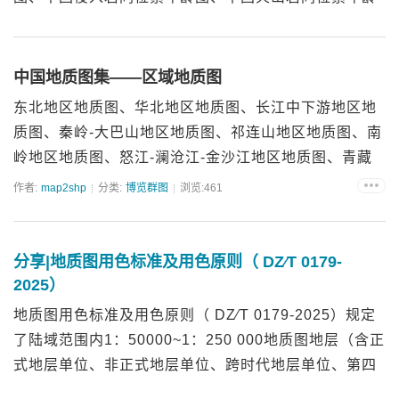
图、中国大地构造图、中国岩石圈板块构造图、中国主
要构造体系图、中国加里东期古构造图、中国华力西期
古构造图、中国印...
中国地质图集——区域地质图
东北地区地质图、华北地区地质图、长江中下游地区地
质图、秦岭-大巴山地区地质图、祁连山地区地质图、南
岭地区地质图、怒江-澜沧江-金沙江地区地质图、青藏
高原地区地质图编制单位：中国地质科学院地质研究
作者:
map2shp
分类:
博览群图
浏览:461
所...
分享|地质图用色标准及用色原则（ DZ∕T 0179-
2025）
地质图用色标准及用色原则（ DZ∕T 0179-2025）规定
了陆域范围内1：50000~1：250 000地质图地层（含正
式地层单位、非正式地层单位、跨时代地层单位、第四
系成因类型 、侵人岩（含酸性-中酸性岩、中性岩、基