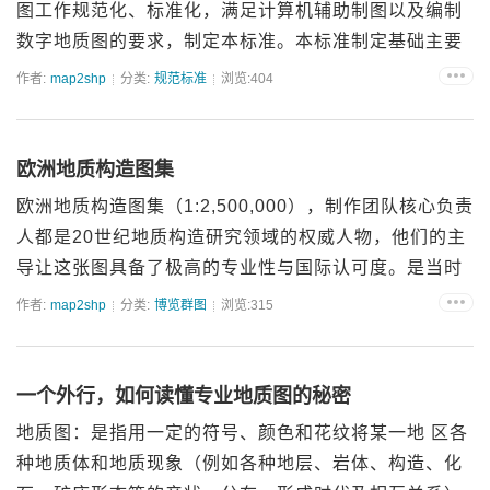
图工作规范化、标准化，满足计算机辅助制图以及编制
数字地质图的要求，制定本标准。本标准制定基础主要
是原煤炭工业部地质局制定的《煤田地质标准图例》
作者:
map2shp
分类:
规范标准
浏览:404
（1986）和中国煤炭地质总局组织的历次全国煤炭资源
预测项目制定的...
欧洲地质构造图集
欧洲地质构造图集（1:2,500,000），制作团队核心负责
人都是20世纪地质构造研究领域的权威人物，他们的主
导让这张图具备了极高的专业性与国际认可度。是当时
欧洲地质构造研究的集大成成果。图集系统展示欧洲板
作者:
map2shp
分类:
博览群图
浏览:315
块边界、褶皱带、断裂带、岩浆活动区等构造单元，是
地...
一个外行，如何读懂专业地质图的秘密
地质图：是指用一定的符号、颜色和花纹将某一地 区各
种地质体和地质现象（例如各种地层、岩体、构造、化