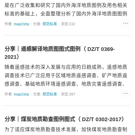
是在广泛收集和研究了国内外海洋地质图例及用色相关
标准的基础上，全面整理分析了国内外海洋地质图图例
及用色现状，参照海洋地质调查有关的规范要求，结合
作者:
map2shp
分类:
规范标准
浏览:332
近年来我国海洋地质调查、制图和管理工作的实践，经
广...
分享｜遥感解译地质图图式图例（ DZ/T 0369-
2021）
随着遥感技术的深入发展与应用的日趋成熟，遥感地质
调查技术已广泛应用于区域地质遥感调查、矿产地质遥
感调查、基础地质环境遥感调查、地质灾害遥感调查、
地面沉降（或地表形变 监测、矿产资源开发状况遥感监
作者:
map2shp
分类:
规范标准
浏览:397
测、矿山环境遥感动态监测等诸多领域。为了规范各应
用领域遥感解译...
分享｜煤炭地质勘查图例图式（ DZ/T 0302-2017）
为了适应煤炭地质勘查技术发展，加快煤炭地质勘查制