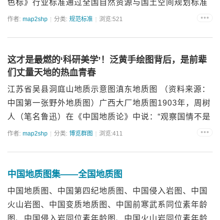
色标》行业标准通过全国自然资源与国土空间规划标准
化技术委员会审查，准予批准发布，标准号为DZ/T
作者:
map2shp
分类:
规范标准
浏览:521
0069-2024（代替DZ/T 0069-1993），于2...
这才是最燃的‘科研美学’！泛黄手绘图背后，是前辈
们丈量天地的热血青春
江苏省吴县洞庭山地质示意图滇东地质图 （资料来源：
中国第一张野外地质图）广西大厂地质图1903年，周树
人（笔名鲁迅）在《中国地质论》中说：“观察国情不是
一件难事，在它的领土上，在它这个非文明国家的城市
作者:
map2shp
分类:
博览群图
浏览:411
里，没有自制的精确的地质图。”。1913年至1919
年，...
中国地质图集——全国地质图
中国地质图、中国第四纪地质图、中国侵入岩图、中国
火山岩图、中国变质地质图、中国前寒武系同位素年龄
图、中国侵入岩同位素年龄图、中国火山岩同位素年龄