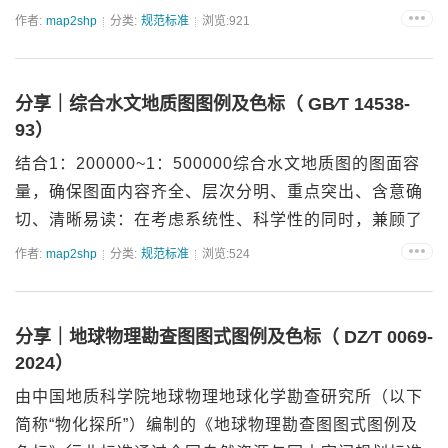
质现象，水文地质，主要工程建筑及环境工程地质问
作者:
map2shp
分类:
规范标准
浏览:921
题，主要天然建筑材料，勘探点、试验点、剖面图例以
及编...
分享｜综合水文地质图图例及色标（ GB∕T 14538-
93）
结合1：200000~1：500000综合水文地质图的图面容
量，确保图面内容齐全、层次分明、重点突出、含意确
切、清晰易读：在考虑系统性、科学性的同时，兼顾了
实用性和通用性；制定本标准时，考虑了国内地质、水
作者:
map2shp
分类:
规范标准
浏览:524
文地质界常用的图例及色标，并尽可能使之与国际同类
标准...
分享｜地球物理勘查图图式图例及色标（ DZ∕T 0069-
2024）
由中国地质科学院地球物理地球化学勘查研究所（以下
简称“物化探所”）编制的《地球物理勘查图图式图例及