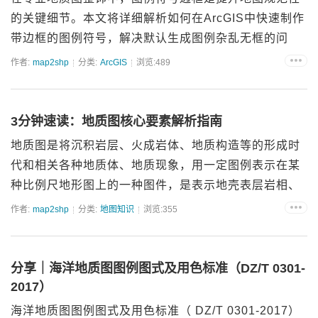
的关键细节。本文将详细解析如何在ArcGIS中快速制作
带边框的图例符号，解决默认生成图例杂乱无框的问
题，只需4步即可提升地质图的专业度与视觉效果。...
作者:
map2shp
分类:
ArcGIS
浏览:489
3分钟速读：地质图核心要素解析指南
地质图是将沉积岩层、火成岩体、地质构造等的形成时
代和相关各种地质体、地质现象，用一定图例表示在某
种比例尺地形图上的一种图件，是表示地壳表层岩相、
岩性、地层年代、地质构造、岩浆活动、矿产分布等地
作者:
map2shp
分类:
地图知识
浏览:355
图的总称。地质图的编制多以实测资料为基础，有一定
的制图规范和标准...
分享｜海洋地质图图例图式及用色标准（DZ/T 0301-
2017）
海洋地质图图例图式及用色标准（ DZ/T 0301-2017）