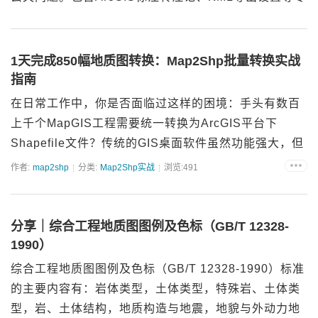
业技巧，适合地质勘探、野外作业人员。...
1天完成850幅地质图转换：Map2Shp批量转换实战
指南
在日常工作中，你是否面临过这样的困境：手头有数百
上千个MapGIS工程需要统一转换为ArcGIS平台下
Shapefile文件？传统的GIS桌面软件虽然功能强大，但
在处理大量重复性任务时，点击鼠标和等待加载的过程
作者:
map2shp
分类:
Map2Shp实战
浏览:491
往往令人崩溃，为了项目按时交付，不得不深夜加班...
分享｜综合工程地质图图例及色标（GB/T 12328-
1990）
综合工程地质图图例及色标（GB/T 12328-1990）标准
的主要内容有：岩体类型，土体类型，特殊岩、土体类
型，岩、土体结构，地质构造与地震，地貌与外动力地