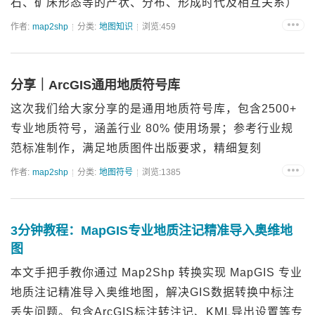
石、矿床形态等的产状、分布、形成时代及相互关系）
按一定比例尺综合概括地投影到地形底图上的一种图
作者:
map2shp
分类:
地图知识
浏览:459
件。一幅正规的地质图有统一的规格，除正图部分外，
还应包...
分享｜ArcGIS通用地质符号库
这次我们给大家分享的是通用地质符号库，包含2500+
专业地质符号，涵盖行业 80% 使用场景；参考行业规
范标准制作，满足地质图件出版要求，精细复刻
MapGIS 符号库，盘活海量存档地质图件；同时还兼容
作者:
map2shp
分类:
地图符号
浏览:1385
ArcGIS、QGIS 平台，能对地质领域专业人员...
3分钟教程：MapGIS专业地质注记精准导入奥维地
图
本文手把手教你通过 Map2Shp 转换实现 MapGIS 专业
地质注记精准导入奥维地图，解决GIS数据转换中标注
丢失问题。包含ArcGIS标注转注记、KML导出设置等专