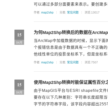
可以通过多部分面要素来表示。要创建多部
作者:
map2shp
分类:
常见问题
浏览:13017
为何Map2Shp转换后的数据在ArcMap下打开
15
当ArcMap中加载数据的时候，显示下面的报错窗口
04月
个报错信息是由于数据具有一个不正确的
他线性单位的投影坐标系下，但是坐标系被
作者:
map2shp
分类:
常见问题
浏览:7507
使用Map2Shp转换时能保证属性百分
15
由于MapGIS平台与ESRI shape
04月
要存在以下几种差别：字符串长度超限当字
字节的字符串字段，该字段内容超出255字