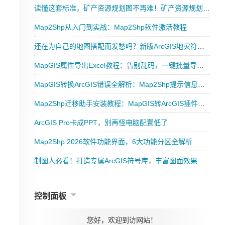
读懂这套标准，矿产资源规划图不再难！矿产资源规划图示图例（ DZ/T 0350-2020）（附下载）
Map2Shp从入门到实战：Map2Shp软件激活教程
还在为自己的地图搭配而发愁吗？新版ArcGIS地灾符号库好用到哭！
MapGIS属性导出Excel教程：告别乱码，一键批量导出GIS属性表
MapGIS转换ArcGIS错误全解析：Map2Shp提示信息速查表
Map2Shp迁移助手安装教程：MapGIS转ArcGIS插件部署一步到位
ArcGIS Pro卡成PPT，别再怪电脑配置低了
Map2Shp 2026软件功能界面，6大功能分区全解析
制图人必看！打造专属ArcGIS符号库，丰富图面效果实战指南
控制面板
您好，欢迎到访网站！