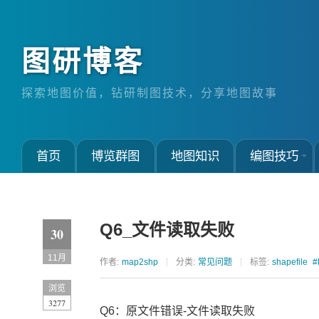
图研博客
探索地图价值，钻研制图技术，分享地图故事
首页
博览群图
地图知识
编图技巧
Q6_文件读取失败
30
11月
作者:
map2shp
分类:
常见问题
标签:
shapefile
#
浏览
3277
Q6：原文件错误-文件读取失败