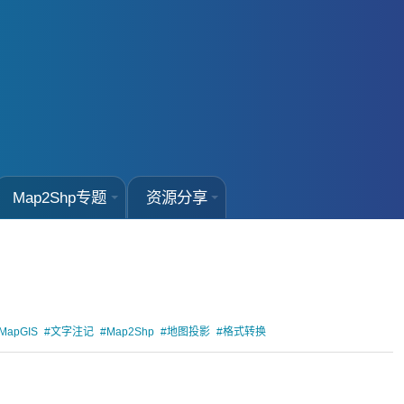
Map2Shp专题
资源分享
MapGIS
#文字注记
#Map2Shp
#地图投影
#格式转换