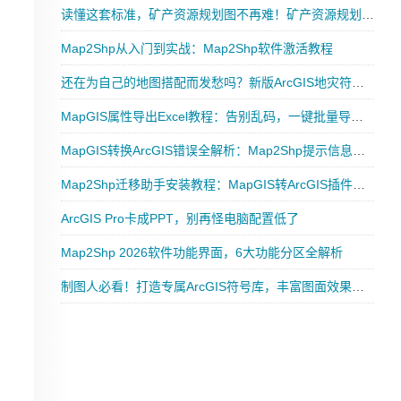
读懂这套标准，矿产资源规划图不再难！矿产资源规划图示图例（ DZ/T 0350-2020）（附下载）
Map2Shp从入门到实战：Map2Shp软件激活教程
还在为自己的地图搭配而发愁吗？新版ArcGIS地灾符号库好用到哭！
MapGIS属性导出Excel教程：告别乱码，一键批量导出GIS属性表
MapGIS转换ArcGIS错误全解析：Map2Shp提示信息速查表
Map2Shp迁移助手安装教程：MapGIS转ArcGIS插件部署一步到位
ArcGIS Pro卡成PPT，别再怪电脑配置低了
Map2Shp 2026软件功能界面，6大功能分区全解析
制图人必看！打造专属ArcGIS符号库，丰富图面效果实战指南