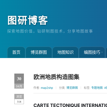
图研博客
探索地图价值，钻研制图技术，分享地图故事
首页
博览群图
地图知识
编图技巧
欧洲地质构造图集
30
04月
作者:
map2shp
分类:
博览群图
标签:
专题地图
#
浏览
318
CARTE TECTONIQUE INTERNATI