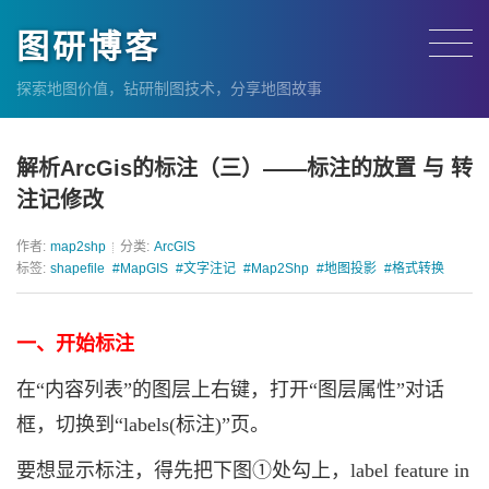
图研博客
探索地图价值，钻研制图技术，分享地图故事
解析ArcGis的标注（三）——标注的放置 与 转
注记修改
作者:
map2shp
分类:
ArcGIS
标签:
shapefile
#MapGIS
#文字注记
#Map2Shp
#地图投影
#格式转换
一、
开始
标注
在“内容列表”的图层上右键，打开“图层属性”对话
框，切换到“labels(标注)”页。
要想显示标注，得先把下图①处勾上，label feature in